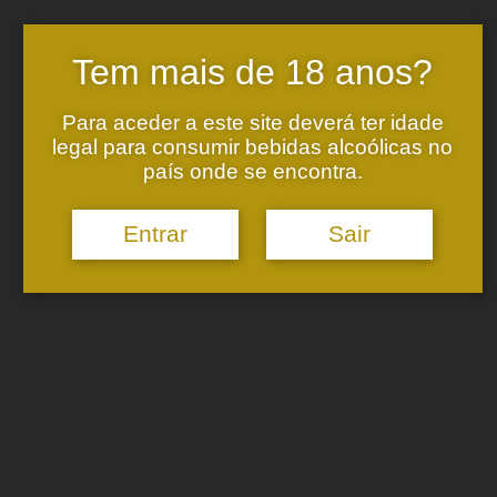
Na mais recente edição da Revista
Tem mais de 18 anos?
Marketeer, falamos sobre a nossa
ambição!!
Para aceder a este site deverá ter idade
legal para consumir bebidas alcoólicas no
país onde se encontra.
Entrar
Sair
Excelentes notícias vindas da América.
UM ALVARINHO HARMONIOSO
COM SABOR A TRADIÇÃO