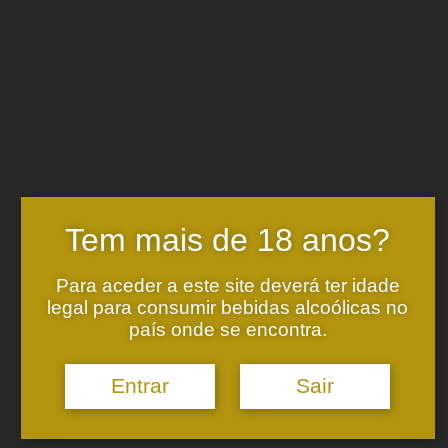
Vamos começar o dia a experimentar um
espumante Alvarinho de 2015!
Com a colheita toda em prova!
Tem mais de 18 anos?
Para aceder a este site deverá ter idade
legal para consumir bebidas alcoólicas no
país onde se encontra.
Monção e Melgaço, lado a lado.
Entrar
Sair