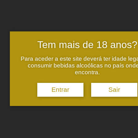
content/uploads/2016/05/valados_hq_80.png
admin
2016-07-21
17:34:20
2017-01-17 16:16:50
Vinho Verde Wine Fest 2016
Categories
Eventos
Notas de Prova
Tem mais de 18 anos?
Prémios
Quinta de Golães Branco
Quinta de Golães Tinto
Para aceder a este site deverá ter idade leg
Sem categoria
consumir bebidas alcoólicas no país ond
Valados de Melgaço
encontra.
Recent Posts
Entrar
Sair
Mister Wine é o novo distribuidor para o mercado nacional!
Espumante Alvarinho Distinguido
Valados de Melgaço 2017 Distinguido
Colheita de 2018 Distinguida
Diploma Melhores Verdes 2019