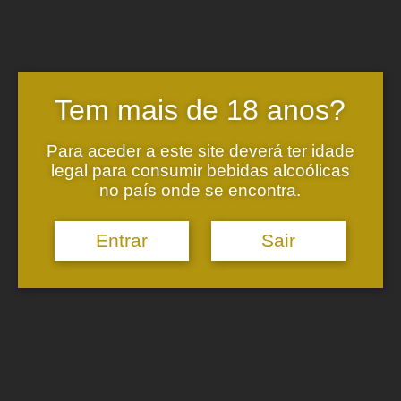
Melhores Espumantes do Mundo para
2020” da Wine Pleasures. A pontuação
mais alta, apenas atingida por cinco
espumantes!
Tem mais de 18 anos?
Venha provar connosco e diga-nos a sua
opinião.
Para aceder a este site deverá ter idade
legal para consumir bebidas alcoólicas
no país onde se encontra.
Entrar
Sair
ONDE ESTAMOS
Adega:
Estrada de S. Marcos nº445
Peso, Melgaço
4960-256 Paderne, MLG