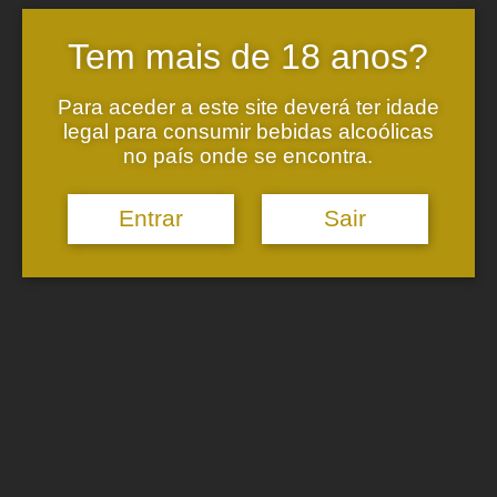
Tem mais de 18 anos?
Para aceder a este site deverá ter idade
legal para consumir bebidas alcoólicas
ONDE ESTAMOS
no país onde se encontra.
Adega:
Entrar
Sair
Estrada de S. Marcos nº445
Peso, Melgaço
4960-256 Paderne, MLG
CONTACTO
+351 968 095 103
Chamada para rede móvel nacional
geral@valadosdemelgaco.pt
SOCIAL