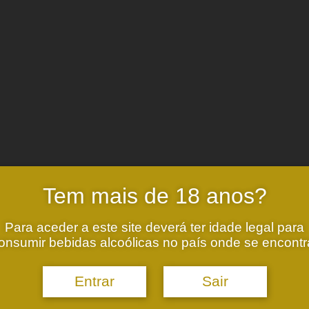
00_1097853013582363_4907495002564402291_n.jpg
640
960
admin
htt
Tem mais de 18 anos?
:38
2017-02-05 23:29:00
Valados de Melgaço complementing a risotto 
Para aceder a este site deverá ter idade legal para
onsumir bebidas alcoólicas no país onde se encontr
Entrar
Sair