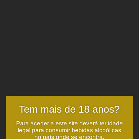
Categories
Valados
Events
Awards
Test Results
Quinta de Golães White
Without category
de Melgaço
Categories
Awards
Events
Quinta de Golães White
Test Results
Valados de Melgaço
Without category
Tem mais de 18 anos?
Para aceder a este site deverá ter idade
legal para consumir bebidas alcoólicas
no país onde se encontra.