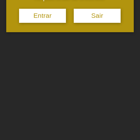
Categories
Entrar
Sair
Awards
Events
Quinta de Golães White
Test Results
Valados de Melgaço
Without category
Recent Posts
Mister Wine is the new distributor for the national market!
Medalha de Prata – Decanter Awards
Valados de Melgaço in Madeira
Gold Medals
Recommendation of the magazine Paixão pelo Vinho
WHERE WE ARE