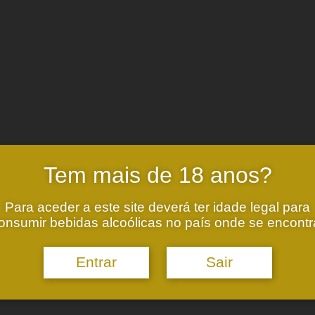
Base
Tem mais de 18 anos?
Lugar da Granja – Melgaço
4960-010 Alvaredo MLG
Para aceder a este site deverá ter idade legal para
onsumir bebidas alcoólicas no país onde se encontr
Cellar
Estrada de S. Marcos nº445
Peso, Melgaço
Entrar
Sair
4960-256 Paderne, MLG
42.106331, -8.294266
geral@valadosdemelgaco.pt