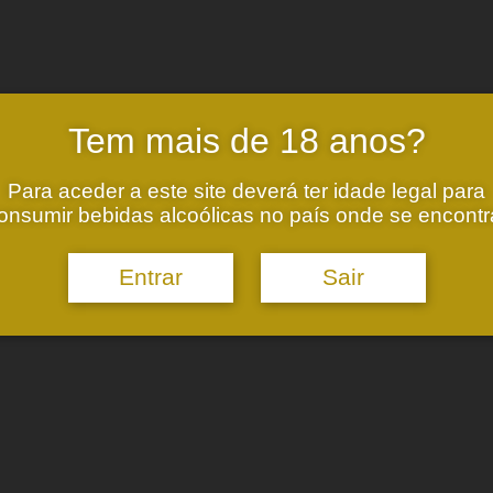
Tem mais de 18 anos?
m ser iguais
Para aceder a este site deverá ter idade legal para
s meus dados por este website. Leia a nossa
Política de Privacidade
.
onsumir bebidas alcoólicas no país onde se encontr
 a
Política de Privacidade
.
Captcha.
Entrar
Sair