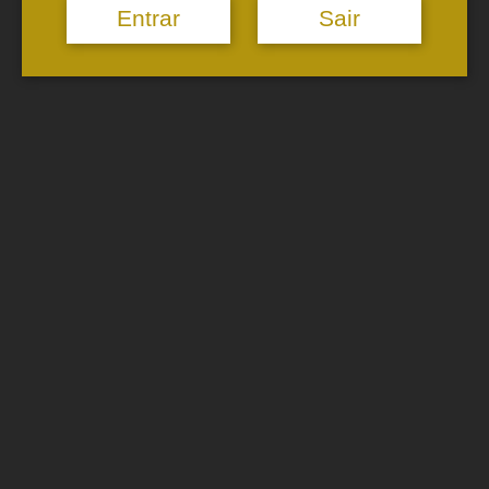
(750 ml)
Entrar
Sair
96.00
€
Select options
Valados de Melgaço
Sparkling Wine
(750 ml)
84.00
€
Select options
Valados de Melgaço
Sparkling Wine
Old Reserve(750 ml)
60.00
€
Select options