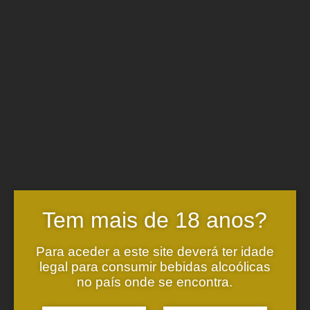
Valados de Melgaço
Alvarinho
(750 ml)
132.00
€
Select options
Valados de Melgaço
Alvarinho Magnum
(1,5l)
Tem mais de 18 anos?
45.00
€
Select options
Para aceder a este site deverá ter idade
legal para consumir bebidas alcoólicas
Valados de Melgaço
no país onde se encontra.
Alvarinho